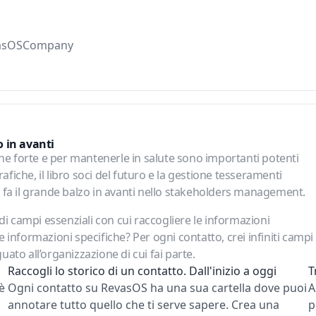
asOS
Company
o in avanti
ne forte e per mantenerle in salute sono importanti potenti
fiche, il libro soci del futuro e la gestione tesseramenti
te fa il grande balzo in avanti nello stakeholders management.
i campi essenziali con cui raccogliere le informazioni
e informazioni specifiche? Per ogni contatto, crei infiniti campi
uato all’organizzazione di cui fai parte.
Raccogli lo storico di un contatto. Dall'inizio a oggi
T
è
Ogni contatto su RevasOS ha una sua cartella dove puoi
A
annotare tutto quello che ti serve sapere. Crea una
p