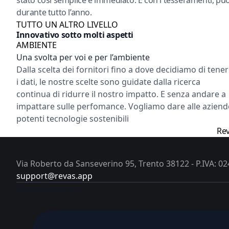
stato così semplice e immediato. E con i tesseramenti, puoi
durante tutto l’anno.
TUTTO UN ALTRO LIVELLO
Innovativo sotto molti aspetti
AMBIENTE
Una svolta per voi e per l’ambiente
Dalla scelta dei fornitori fino a dove decidiamo di tene
i dati, le nostre scelte sono guidate dalla ricerca
continua di ridurre il nostro impatto. E senza andare a
impattare sulle perfomance. Vogliamo dare alle aziend
potenti tecnologie sostenibili
Rev
Via Roberto da Sanseverino 95, Trento 38122 - P.IVA: 
support@revas.app
Risorse
Contratti