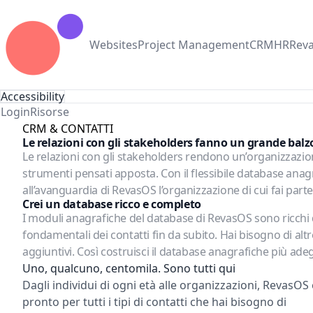
Websites
Project Management
CRM
HR
Rev
Accessibility
Login
Risorse
CRM & CONTATTI
Le relazioni con gli stakeholders fanno un grande balz
Le relazioni con gli stakeholders rendono un’organizzazio
strumenti pensati apposta. Con il flessibile database anagra
all’avanguardia di RevasOS l’organizzazione di cui fai par
Crei un database ricco e completo
I moduli anagrafiche del database di RevasOS sono ricchi d
fondamentali dei contatti fin da subito. Hai bisogno di altr
aggiuntivi. Così costruisci il database anagrafiche più adeg
Uno, qualcuno, centomila. Sono tutti qui
Dagli individui di ogni età alle organizzazioni, RevasOS 
pronto per tutti i tipi di contatti che hai bisogno di