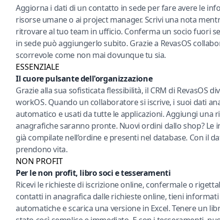
Aggiorna i dati di un contatto in sede per fare avere le in
risorse umane o ai project manager. Scrivi una nota mentr
ritrovare al tuo team in ufficio. Conferma un socio fuori se
in sede può aggiungerlo subito. Grazie a RevasOS collabo
scorrevole come non mai dovunque tu sia.
ESSENZIALE
Il cuore pulsante dell'organizzazione
Grazie alla sua sofisticata flessibilità, il CRM di RevasOS div
workOS. Quando un collaboratore si iscrive, i suoi dati an
automatico e usati da tutte le applicazioni. Aggiungi una 
anagrafiche saranno pronte. Nuovi ordini dallo shop? Le i
già compilate nell’ordine e presenti nel database. Con il d
prendono vita.
NON PROFIT
Per le non profit, libro soci e tesseramenti
Ricevi le richieste di iscrizione online, confermale o rige
contatti in anagrafica dalle richieste online, tieni informat
automatiche e scarica una versione in Excel. Tenere un lib