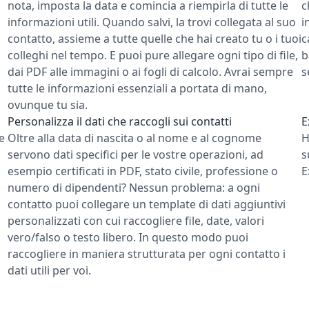
nota, imposta la data e comincia a riempirla di tutte le
c
informazioni utili. Quando salvi, la trovi collegata al suo
i
contatto, assieme a tutte quelle che hai creato tu o i tuoi
c
colleghi nel tempo. E puoi pure allegare ogni tipo di file,
b
dai PDF alle immagini o ai fogli di calcolo. Avrai sempre
s
tutte le informazioni essenziali a portata di mano,
ovunque tu sia.
Personalizza il dati che raccogli sui contatti
E
e
Oltre alla data di nascita o al nome e al cognome
H
servono dati specifici per le vostre operazioni, ad
s
esempio certificati in PDF, stato civile, professione o
E
numero di dipendenti? Nessun problema: a ogni
contatto puoi collegare un template di dati aggiuntivi
personalizzati con cui raccogliere file, date, valori
vero/falso o testo libero. In questo modo puoi
raccogliere in maniera strutturata per ogni contatto i
dati utili per voi.