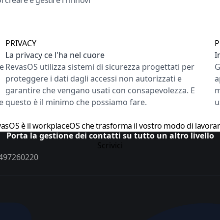
 creare e gestire i rinnovi
PRIVACY
P
La privacy ce l'ha nel cuore
I
re
RevasOS utilizza sistemi di sicurezza progettati per
G
proteggere i dati dagli accessi non autorizzati e
a
garantire che vengano usati con consapevolezza. E
m
e
questo è il minimo che possiamo fare.
u
asOS è il workplaceOS che trasforma il vostro modo di lavora
Porta la gestione dei contatti su tutto un altro livello
Scrivici
02497260220