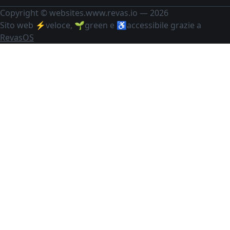
Copyright © websites.www.revas.io — 2026
Sito web ⚡️veloce, 🌱green e ♿️accessibile grazie a
RevasOS