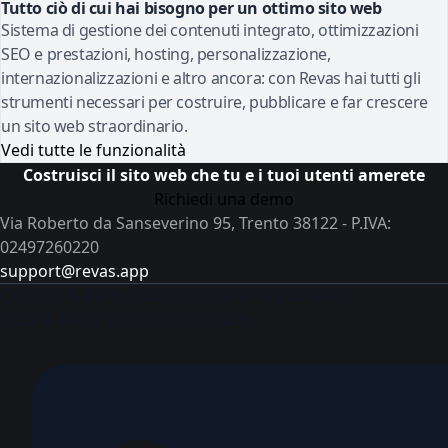
Tutto ciò di cui hai bisogno per un ottimo sito web
Sistema di gestione dei contenuti integrato, ottimizzazioni
SEO e prestazioni, hosting, personalizzazione,
internazionalizzazioni e altro ancora: con Revas hai tutti gli
strumenti necessari per costruire, pubblicare e far crescere
un sito web straordinario.
Vedi tutte le funzionalità
Costruisci il sito web che tu e i tuoi utenti amerete
Richiedi una demo
Via Roberto da Sanseverino 95, Trento 38122 - P.IVA:
02497260220
support@revas.app
CMS
SEO & Performances
Tutte le funzionalità
Legal & Privacy
Ambiente
Contatti