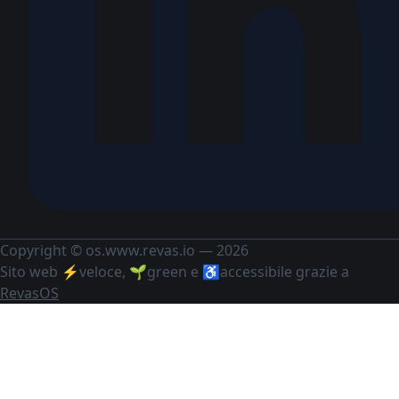
Copyright © os.www.revas.io — 2026
Sito web ⚡️veloce, 🌱green e ♿️accessibile grazie a
RevasOS