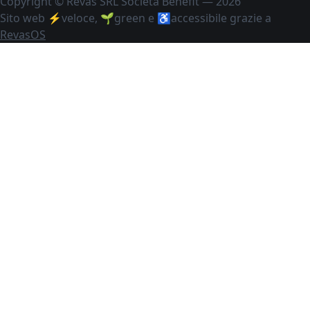
Copyright © Revas SRL Società Benefit — 2026
Sito web ⚡️veloce, 🌱green e ♿️accessibile grazie a
RevasOS